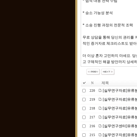
* 법적 대응 전략 수립
* 승소 가능성 분석
* 소송 진행 과정의 전문적 조력
무료 상담을 통해 당신의 권리를 
적인 증거자료 체크리스트도 받아
더 이상 혼자 고민하지 마세요. 당
고 구체적인 해결 방안까지 상세히
제목
N
[실무연구자료]유류분
220
[실무연구자료]유류분
219
[실무연구자료]유류분
218
[실무연구자료]유류분 
217
[실무연구센터]유류분 
216
[실무연구자료]유류분
215