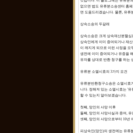
것입니다. 이 블로그에는 유류분과
없으면 법도 유류분소송센터 홈페
면 도움드리겠습니다. 물론, 유류
상속소송의 두갈래
상속소송은 크게 상속재산분할심판
상속인에게 이미 증여되거나 재산
이 깨지게 되므로 이런 사정을 
생전에 이미 증여되거나 유증을 해
유자를 상대로 반환 청구를 하는 
유류분 소멸시효의 3가지 요건
유류분반환청구소송은 소멸시효가 
니다. 정해져 있는 소멸시효는 '
할 수 있는지 알아보겠습니다.
첫째, 망인의 사망 이후
둘째, 망인의 사망사실과 증여, 유
셋째, 망인의 사망으로부터 10년 
피상속인(망인)의 생전에는 유류