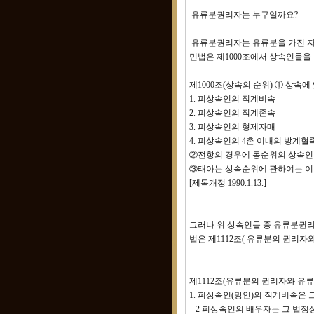
유류분권리자는 누구일까요?
유류분권리자는 유류분을 가진 자
민법은 제1000조에서 상속인들을
제1000조(상속의 순위) ① 상속에 
1. 피상속인의 직계비속
2. 피상속인의 직계존속
3. 피상속인의 형제자매
4. 피상속인의 4촌 이내의 방계혈
②전항의 경우에 동순위의 상속인
③태아는 상속순위에 관하여는 이미 출
[제목개정 1990.1.13.]
그러나 위 상속인들 중 유류분권리
법은 제1112조( 유류분의 권리
제1112조(유류분의 권리자와 유
1. 피상속인(망인)의 직계비속은 
2 피상속인의 배우자는 그 법정상