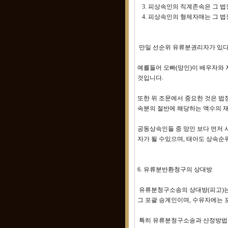
3. 피상속인의 직계존속은 그 법
4. 피상속인의 형제자매는 그 법
만일 선순위 유류분권리자가 있다
예를들어 오빠(망인)이 배우자와
것입니다.
또한 위 조문에서 중요한 것은 법
속분의 절반에 해당하는 액수의 재
공동상속인들 중 망인 보다 먼저
자가 될 수있으며, 태아도 상속순
6. 유류분반환청구의 상대방
유류분청구소송의 상대방(피고)는 
그 포괄 승계인이며, 수유자에는
특히 유류분청구소송과 산정방법을