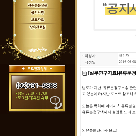
ㆍ
작성자
관리자
ㆍ
작성일
2016-06-08
[실무연구자료]유류분청
법도가 지난 유류분청구소송 관련
고 있는데요(지난 포스트 참조해 주
오늘은 목차에 이어서 5. 유류분권
유류분청구액까지 설명을 드려 보
5. 유류분권리자(원고)