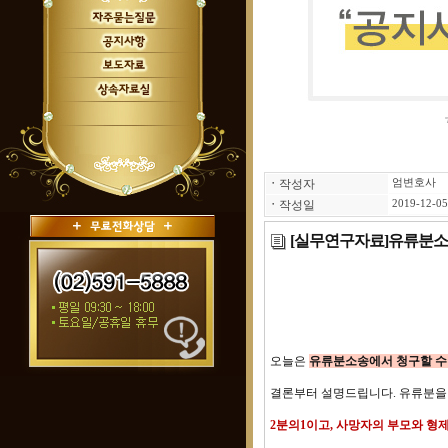
ㆍ
작성자
엄변호사
ㆍ
작성일
2019-12-05
[실무연구자료]유류분소
오늘은
유류분소송에서 청구할 수
결론부터 설명드립니다. 유류분을
2분의1이고, 사망자의 부모와 형