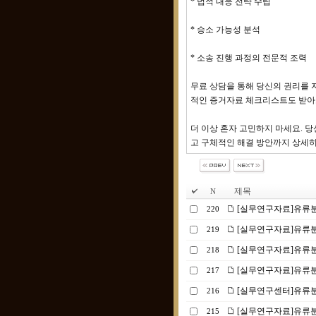
* 법적 대응 전략 수립
* 승소 가능성 분석
* 소송 진행 과정의 전문적 조력
무료 상담을 통해 당신의 권리를 
적인 증거자료 체크리스트도 받아
더 이상 혼자 고민하지 마세요. 당
고 구체적인 해결 방안까지 상세히
제목
N
[실무연구자료]유류분
220
[실무연구자료]유류분
219
[실무연구자료]유류분
218
[실무연구자료]유류분 
217
[실무연구센터]유류분 
216
[실무연구자료]유류분
215