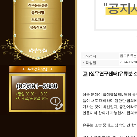
ㆍ
작성자
법도유류분
ㆍ
작성일
2024-11-20
[실무연구센터]유류분 소
상속 분쟁이 발생했을 때, 특히 
들이 서로 대화하며 원만한 합의에
기하는 것이 최선일지, 중간에라도
인들끼리 합의가 가능한지, 합의로
유류분 소송 중에도 상속인 간 합