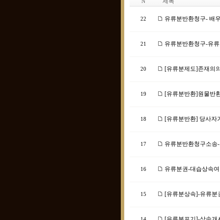
제목
N
유류분반환청구- 배우
22
유류분반환청구-유류분
21
[유류분제도]존재의
20
[유류분반환]원물반환
19
[유류분반환] 당사자
18
유류분반환청구소송-소
17
유류분권-대습상속여
16
[유류분상속]-유류
15
[유류분포기]-상속개
14