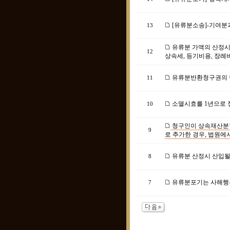
[유류분소송]-기여분
13
유류분 가액의 산정시
12
상속세, 등기비용, 장례
유류분반환청구권의 
11
소멸시효를 1년으로 
10
청구인이 상속재산분
9
로 추가한 경우, 법원에
유류분 산정시 산입될
8
유류분포기는 사해행위
7