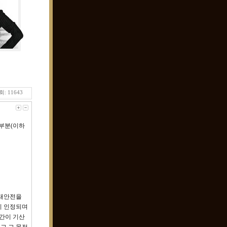
: 11643
 부분(이하
거래안전을
이 인정되며
기간이 기산