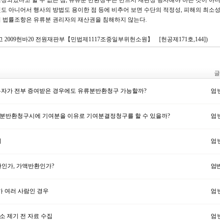
정되었다고 할 수 없는 점, 유류분 반환청구는 반드시 재판상 행사해야 하는 것이 아니
도 아니어서 행사의 방법도 용이한 점 등에 비추어 보면 수단의 적정성, 피해의 최소성
위 법률조항은 유류분 권리자의 재산권을 침해하지 않는다.
8. 선고 2009헌바20 전원재판부【민법제1117조중일부위헌소원】 [헌공제171호,144])
글
자가 전부 증여받은 경우에도 유류분반환청구 가능할까?
엄 
반환청구시에 기여분을 이유로 기여분결정청구를 할 수 있을까?
엄 
의
엄 
인가, 가액반환인가?
엄
가 여러 사람인 경우
엄 
 제기 전 자료 수집
엄 