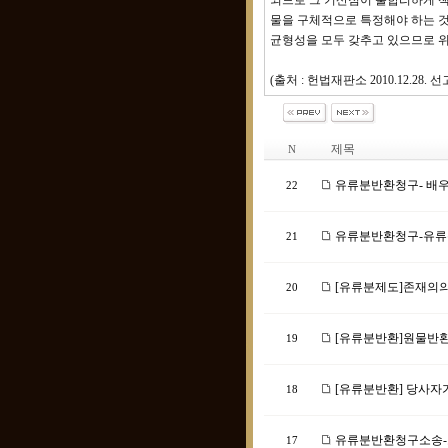
되므로 그 기산점이 불합리하게 책
물을 구체적으로 특정해야 하는 것
균형성을 모두 갖추고 있으므로 
(출처 : 헌법재판소 2010.12.2
제목
N
유류분반환청구- 배우
22
유류분반환청구-유류분
21
[유류분제도]존재의
20
[유류분반환]원물반환
19
[유류분반환] 당사자
18
유류분반환청구소송-소
17