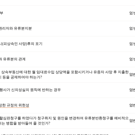
부
엄 
분권리자와 유류분지분
엄 
시(피상속인 사망)후의 포기
엄 
과 유류분의 관계
엄 
 상속부동산에 대한 월 임대료수입 상당액을 포함시키거나 유증자 사망 후 지출한
엄
비 등을 공제하여야 하는가?
행사가 신의성실의 원칙에 반하는 경우
엄
정한 규정의 위헌성
엄
할심판청구를 하였다가 청구취지 및 원인을 변경하여 유류분반환청구를 예비적으
엄
서는 병합을 받아들여 줄 것인가?