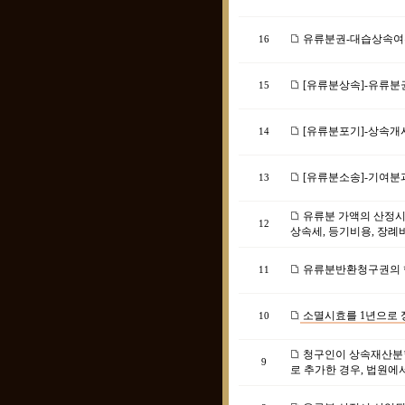
유류분권-대습상속여
16
[유류분상속]-유류
15
[유류분포기]-상속개
14
[유류분소송]-기여분
13
유류분 가액의 산정시
12
상속세, 등기비용, 장례
유류분반환청구권의 
11
소멸시효를 1년으로 
10
청구인이 상속재산분
9
로 추가한 경우, 법원에